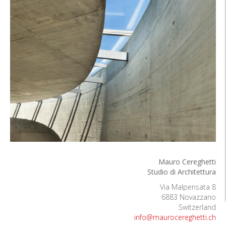
Mauro Cereghetti
Studio di Architettura
Via Malpensata 8
6883 Novazzano
Switzerland
info@maurocereghetti.ch